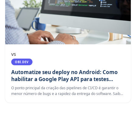
vs
OBI.DEV
Automatize seu deploy no Android: Como
habilitar a Google Play API para testes
internos
O ponto principal da criação das pipelines de CI/CD é garantir o
menor número de bugs e a rapidez da entrega do software. Saiba
como configurar o ambiente do Google para deploys Android em
pipelines de CD.