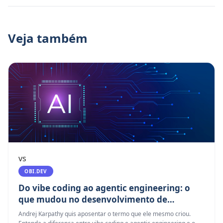
Veja também
vs
OBI.DEV
Do vibe coding ao agentic engineering: o
que mudou no desenvolvimento de
software
Andrej Karpathy quis aposentar o termo que ele mesmo criou.